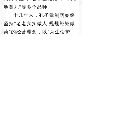
地黄丸"等多个品种。
十几年来，孔圣堂制药始终
坚持
"老老实实做人 规规矩矩做
药"的经营理念，以"为生命护
航"为己任，创新发展。组建了优
秀的营销队伍，销售网络遍布全
国 30多个省市自治区。全国独家
产品"双丹颗粒"进入医保，"栀子
金花丸"单品种销量大。注册
了"孔孟"等商标，获得技术创新
先进企业等称号。
目前，孔圣堂制药已经进入
了发展的快车道。为培育发展新
动力，
形成中药材种植、药品研