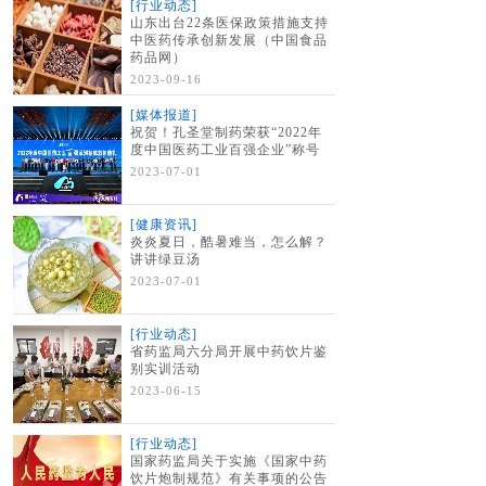
[行业动态]
山东出台22条医保政策措施支持
中医药传承创新发展（中国食品
药品网）
2023-09-16
[媒体报道]
祝贺！孔圣堂制药荣获“2022年
度中国医药工业百强企业”称号
2023-07-01
[健康资讯]
炎炎夏日，酷暑难当，怎么解？
讲讲绿豆汤
2023-07-01
[行业动态]
省药监局六分局开展中药饮片鉴
别实训活动
2023-06-15
[行业动态]
国家药监局关于实施《国家中药
饮片炮制规范》有关事项的公告