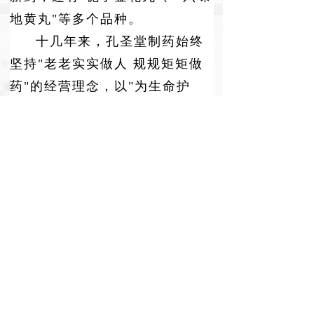
地黄丸"等多个品种。
十几年来，孔圣堂制药始终
坚持
"老老实实做人 规规矩矩做
药"的经营理念，以"为生命护
航"为己任，创新发展。组建了优
秀的营销队伍，销售网络遍布全
国 30多个省市自治区。全国独家
产品"双丹颗粒"进入医保，"栀子
金花丸"单品种销量大。注册
了"孔孟"等商标，获得技术创新
先进企业等称号。
目前，孔圣堂制药已经进入
了发展的快车道。为培育发展新
动力，
形成中药材种植、药品研